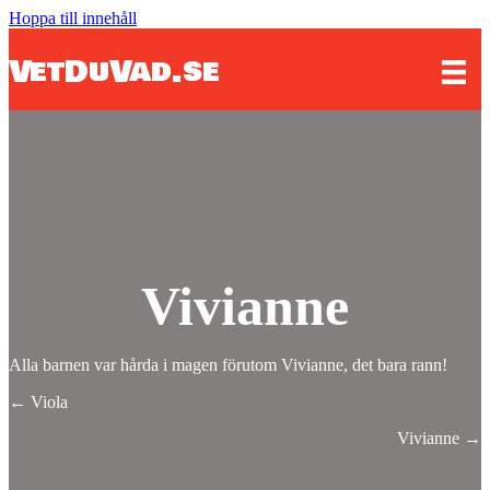
Hoppa till innehåll
VetDuVad.se
Vivianne
Alla barnen var hårda i magen förutom Vivianne, det bara rann!
Posts
← Viola
navigation
Vivianne →