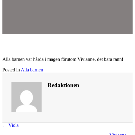
Alla barnen var hårda i magen förutom Vivianne, det bara rann!
Posted in
Alla barnen
Redaktionen
Posts
← Viola
navigation