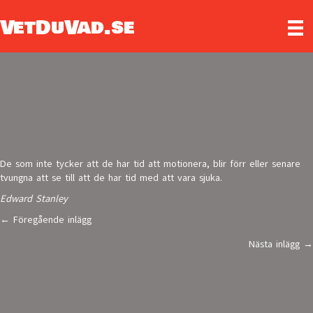
VetDuVad.se
De som inte tycker att de har tid att motionera, blir förr eller senare
tvungna att se till att de har tid med att vara sjuka.
Edward Stanley
← Föregående inlägg
Posts
Nästa inlägg →
navigation