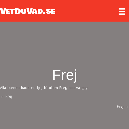
VetDuVad.se
Frej
Alla barnen hade en tjej förutom Frej, han va gay.
← Frej
Posts
Frej →
navigation