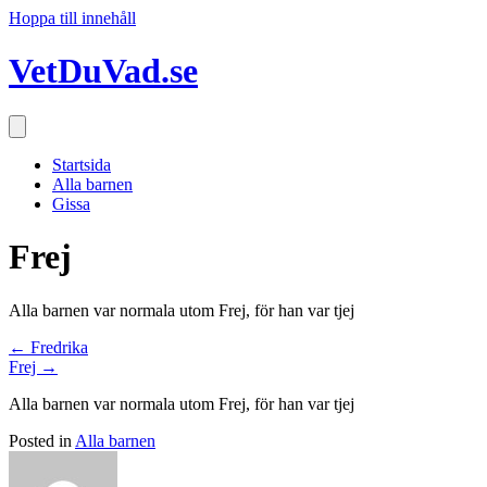
Hoppa till innehåll
VetDuVad.se
Startsida
Alla barnen
Gissa
Frej
Alla barnen var normala utom Frej, för han var tjej
Posts
← Fredrika
Frej →
navigation
Alla barnen var normala utom Frej, för han var tjej
Posted in
Alla barnen