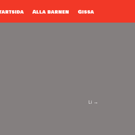
tartsida
Alla barnen
Gissa
Li →