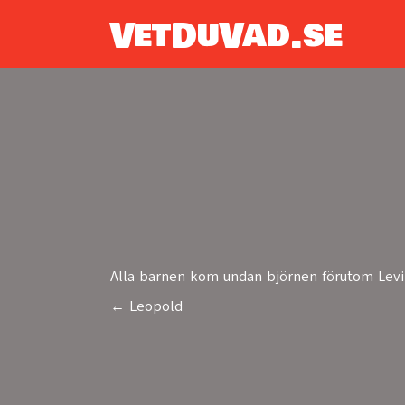
VetDuVad.se
Alla barnen kom undan björnen förutom Levi 
← Leopold
Posts
navigation