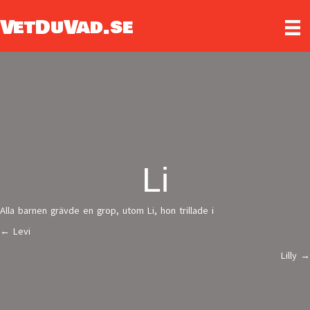
VetDuVad.se
Li
Alla barnen grävde en grop, utom Li, hon trillade i
← Levi
Posts
Lilly →
navigation