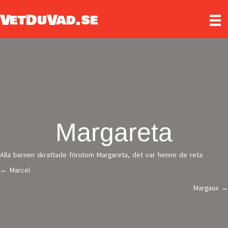
VetDuVad.se
Margareta
Alla barnen skrattade förutom Margareta, det var henne de reta
← Marcel
Posts
Margaux →
navigation