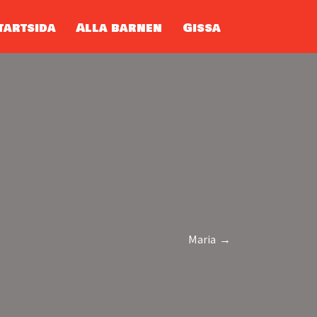
tartsida
Alla barnen
Gissa
Maria →