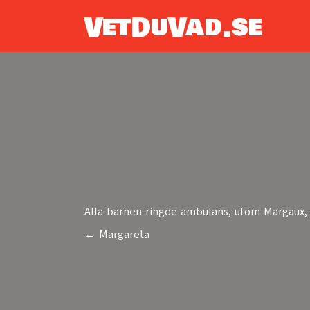
VetDuVad.se
Alla barnen ringde ambulans, utom Margaux, 
← Margareta
Posts
navigation