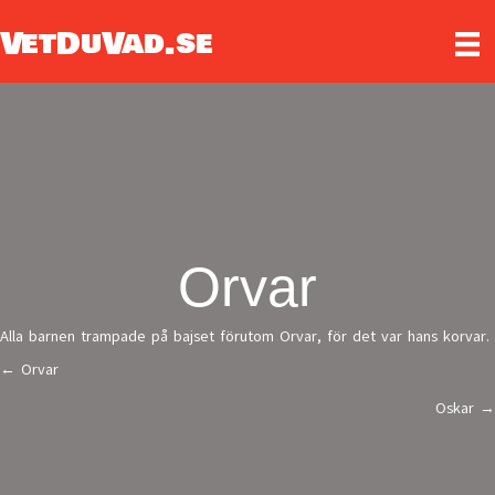
VetDuVad.se
Orvar
Alla barnen trampade på bajset förutom Orvar, för det var hans korvar.
← Orvar
Posts
Oskar →
navigation