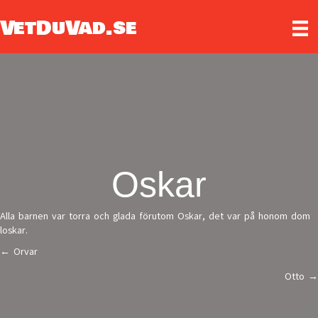
VetDuVad.se
Oskar
Alla barnen var torra och glada förutom Oskar, det var på honom dom
loskar.
← Orvar
Posts
Otto →
navigation